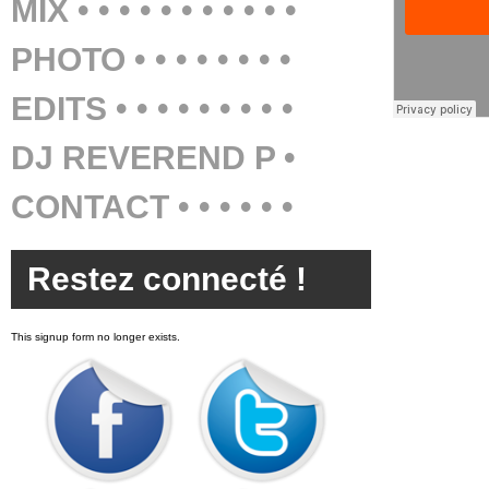
MIX • • • • • • • • • • •
PHOTO • • • • • • • •
EDITS • • • • • • • • •
DJ REVEREND P •
CONTACT • • • • • •
Restez connecté !
This signup form no longer exists.