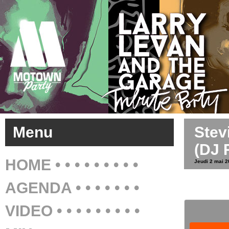
Menu
Stev
(DJ 
HOME • • • • • • • • •
Jeudi 2 mai 
AGENDA • • • • • • •
VIDEO • • • • • • • • •