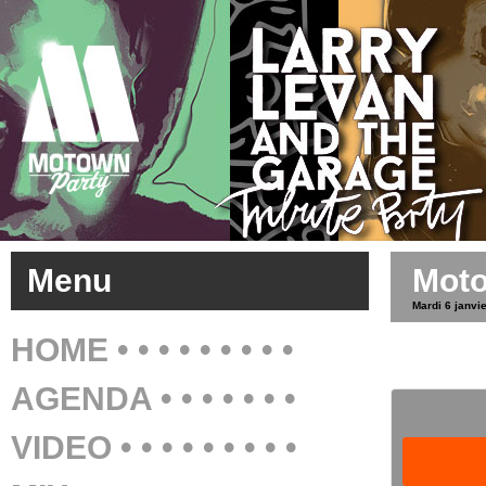
Menu
Moto
Mardi 6 janvi
HOME • • • • • • • • •
AGENDA • • • • • • •
VIDEO • • • • • • • • •