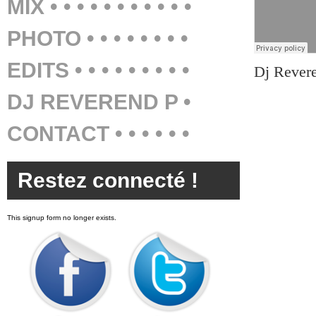
MIX • • • • • • • • • • •
PHOTO • • • • • • • •
EDITS • • • • • • • • •
Dj Revere
DJ REVEREND P •
CONTACT • • • • • •
Restez connecté !
This signup form no longer exists.